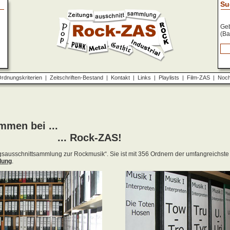
Su
Geb
(Ba
rdnungskriterien
|
Zeitschriften-Bestand
|
Kontakt
|
Links
|
Playlists
|
Film-ZAS
|
Noch