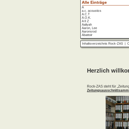
Alle Einträge
A
a.c. acoustics
A.C.T
A.O.K.
A II Z
Aaliyah
Aaron, Lee
Aaronsrod
Abattoir
ABBA
ABC
Inhaltsverzeichnis Rock-ZAS
|
O
ABC Diabolo
Aberfeldy
Abigor
Abomination
Abraxas
Absolute Beginner
Absolute Zero
Abstinence
Abstürzende Brieftauben
Absu
Absurd Minds
Absynthe Minded
Abwärts
Abyss, The
Accept
Accordions Go Crazy
Accüsed
Accu§er
AC/DC
Ace Cats
Ace Lane
Ace Of Base
Acheron
Acid
Acid Mothers Temple