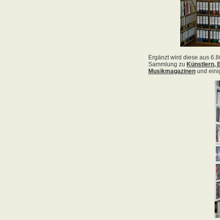
Acid Reign
Across The Border
Act Noir
Adagio
Adams, Bryan
Adams, Oleta
Adams, Ryan
Adamson, Barry
Adaro
Addictive
Adema
Adramelch
Adult
Adversus
ADX
Aemen
Änglagard
Aeronauten, Die
Aerosmith
Ärzte, Die
Aeternus
Afflicted
Afghan Whigs
AFI
Afrocelts
After Dark
After Forever
After Hours
Aftermath [USA: Chicago]
Aftermath [USA: Tuscon]
Afterworld
Agathodaimon
Age Of Chance
Agent Orange
Agent Steel
Agnostic Front
Agony Column