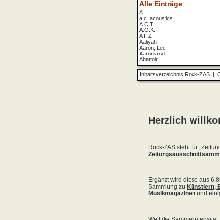
Alle Einträge
A
a.c. acoustics
A.C.T
A.O.K.
A II Z
Aaliyah
Aaron, Lee
Aaronsrod
Abattoir
ABBA
ABC
Inhaltsverzeichnis Rock-ZAS
|
O
ABC Diabolo
Aberfeldy
Abigor
Abomination
Abraxas
Absolute Beginner
Absolute Zero
Abstinence
Abstürzende Brieftauben
Absu
Absurd Minds
Absynthe Minded
Abwärts
Abyss, The
Accept
Accordions Go Crazy
Accüsed
Accu§er
AC/DC
Ace Cats
Ace Lane
Ace Of Base
Acheron
Acid
Acid Mothers Temple