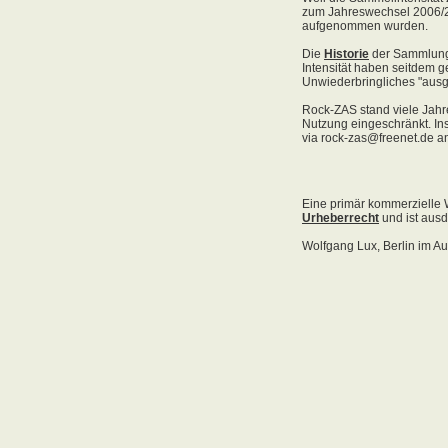
Acid Reign
Across The Border
Act Noir
Adagio
Adams, Bryan
Adams, Oleta
Adams, Ryan
Adamson, Barry
Adaro
Addictive
Adema
Adramelch
Adult
Adversus
ADX
Aemen
Änglagard
Aeronauten, Die
Aerosmith
Ärzte, Die
Aeternus
Afflicted
Afghan Whigs
AFI
Afrocelts
After Dark
After Forever
After Hours
Aftermath [USA: Chicago]
Aftermath [USA: Tuscon]
Afterworld
Agathodaimon
Age Of Chance
Agent Orange
Agent Steel
Agnostic Front
Agony Column