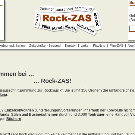
Su
Geb
(Ba
rdnungskriterien
|
Zeitschriften-Bestand
|
Kontakt
|
Links
|
Playlists
|
Film-ZAS
|
Noch