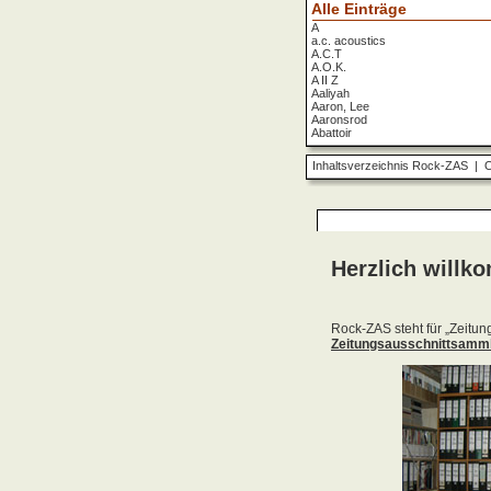
Alle Einträge
A
a.c. acoustics
A.C.T
A.O.K.
A II Z
Aaliyah
Aaron, Lee
Aaronsrod
Abattoir
ABBA
ABC
Inhaltsverzeichnis Rock-ZAS
|
O
ABC Diabolo
Aberfeldy
Abigor
Abomination
Abraxas
Absolute Beginner
Absolute Zero
Abstinence
Abstürzende Brieftauben
Absu
Absurd Minds
Absynthe Minded
Abwärts
Abyss, The
Accept
Accordions Go Crazy
Accüsed
Accu§er
AC/DC
Ace Cats
Ace Lane
Ace Of Base
Acheron
Acid
Acid Mothers Temple