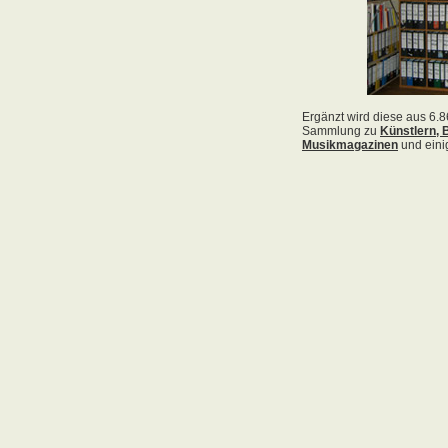
Acid Reign
Across The Border
Act Noir
Adagio
Adams, Bryan
Adams, Oleta
Adams, Ryan
Adamson, Barry
Adaro
Addictive
Adema
Adramelch
Adult
Adversus
ADX
Aemen
Änglagard
Aeronauten, Die
Aerosmith
Ärzte, Die
Aeternus
Afflicted
Afghan Whigs
AFI
Afrocelts
After Dark
After Forever
After Hours
Aftermath [USA: Chicago]
Aftermath [USA: Tuscon]
Afterworld
Agathodaimon
Age Of Chance
Agent Orange
Agent Steel
Agnostic Front
Agony Column