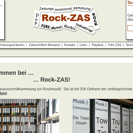
Su
Geb
(Ba
rdnungskriterien
|
Zeitschriften-Bestand
|
Kontakt
|
Links
|
Playlists
|
Film-ZAS
|
Noch