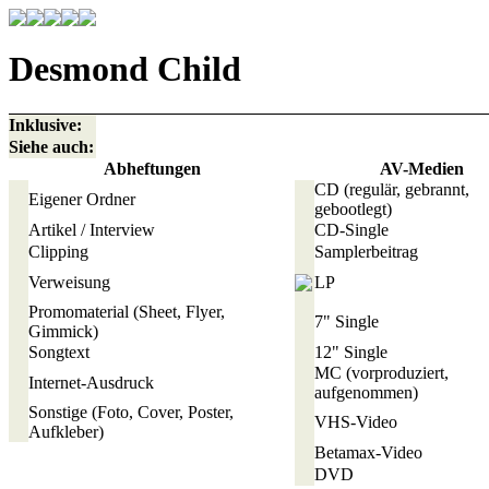
Desmond Child
Inklusive:
Siehe auch:
Abheftungen
AV-Medien
CD
(regulär, gebrannt,
Eigener Ordner
gebootlegt)
Artikel / Interview
CD-Single
Clipping
Samplerbeitrag
Verweisung
LP
Promomaterial
(Sheet, Flyer,
7" Single
Gimmick)
Songtext
12" Single
MC
(vorproduziert,
Internet-Ausdruck
aufgenommen)
Sonstige
(Foto, Cover, Poster,
VHS-Video
Aufkleber)
Betamax-Video
DVD