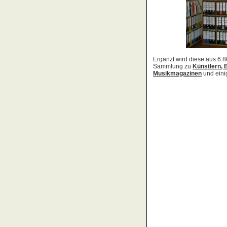
Acid Reign
Across The Border
Act Noir
Adagio
Adams, Bryan
Adams, Oleta
Adams, Ryan
Adamson, Barry
Adaro
Addictive
Adema
Adramelch
Adult
Adversus
ADX
Aemen
Änglagard
Aeronauten, Die
Aerosmith
Ärzte, Die
Aeternus
Afflicted
Afghan Whigs
AFI
Afrocelts
After Dark
After Forever
After Hours
Aftermath [USA: Chicago]
Aftermath [USA: Tuscon]
Afterworld
Agathodaimon
Age Of Chance
Agent Orange
Agent Steel
Agnostic Front
Agony Column