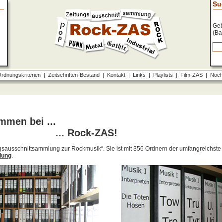
Su
Geb
(Ba
rdnungskriterien
|
Zeitschriften-Bestand
|
Kontakt
|
Links
|
Playlists
|
Film-ZAS
|
Noch