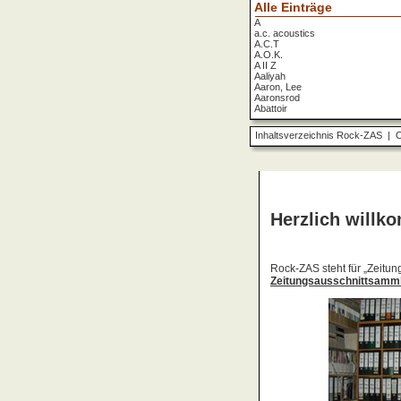
Alle Einträge
A
a.c. acoustics
A.C.T
A.O.K.
A II Z
Aaliyah
Aaron, Lee
Aaronsrod
Abattoir
ABBA
ABC
Inhaltsverzeichnis Rock-ZAS
|
O
ABC Diabolo
Aberfeldy
Abigor
Abomination
Abraxas
Absolute Beginner
Absolute Zero
Abstinence
Abstürzende Brieftauben
Absu
Absurd Minds
Absynthe Minded
Abwärts
Abyss, The
Accept
Accordions Go Crazy
Accüsed
Accu§er
AC/DC
Ace Cats
Ace Lane
Ace Of Base
Acheron
Acid
Acid Mothers Temple