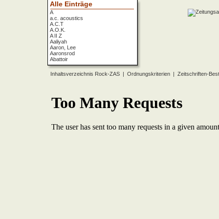
Alle Einträge
A
a.c. acoustics
A.C.T
A.O.K.
A II Z
Aaliyah
Aaron, Lee
Aaronsrod
Abattoir
ABBA
ABC
Inhaltsverzeichnis Rock-ZAS
|
Ordnungskriterien
|
Zeitschriften-Bes
ABC Diabolo
Aberfeldy
Abigor
Abomination
Abraxas
Absolute Beginner
Absolute Zero
Abstinence
Abstürzende Brieftauben
Absu
Absurd Minds
Absynthe Minded
Abwärts
Abyss, The
Accept
Accordions Go Crazy
Accüsed
Accu§er
AC/DC
Ace Cats
Ace Lane
Ace Of Base
Acheron
Acid
Acid Mothers Temple