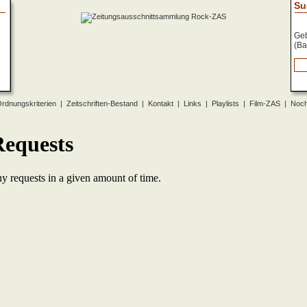
Su
Geb
(Ba
rdnungskriterien
|
Zeitschriften-Bestand
|
Kontakt
|
Links
|
Playlists
|
Film-ZAS
|
Noch