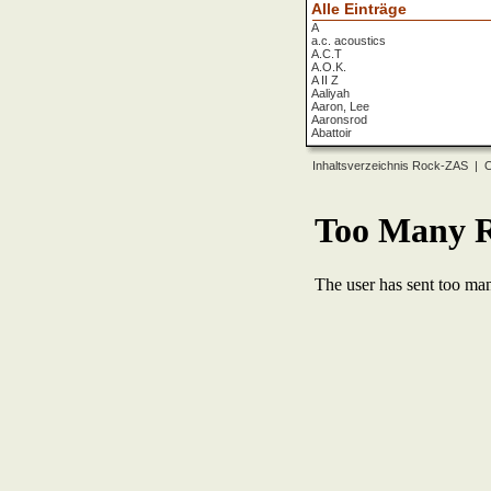
Alle Einträge
A
a.c. acoustics
A.C.T
A.O.K.
A II Z
Aaliyah
Aaron, Lee
Aaronsrod
Abattoir
ABBA
ABC
Inhaltsverzeichnis Rock-ZAS
|
O
ABC Diabolo
Aberfeldy
Abigor
Abomination
Abraxas
Absolute Beginner
Absolute Zero
Abstinence
Abstürzende Brieftauben
Absu
Absurd Minds
Absynthe Minded
Abwärts
Abyss, The
Accept
Accordions Go Crazy
Accüsed
Accu§er
AC/DC
Ace Cats
Ace Lane
Ace Of Base
Acheron
Acid
Acid Mothers Temple