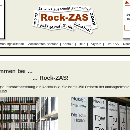
Su
Geb
(Ba
rdnungskriterien
|
Zeitschriften-Bestand
|
Kontakt
|
Links
|
Playlists
|
Film-ZAS
|
Noch