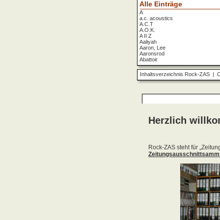
Alle Einträge
A
a.c. acoustics
A.C.T
A.O.K.
A II Z
Aaliyah
Aaron, Lee
Aaronsrod
Abattoir
ABBA
ABC
Inhaltsverzeichnis Rock-ZAS
|
O
ABC Diabolo
Aberfeldy
Abigor
Abomination
Abraxas
Absolute Beginner
Absolute Zero
Abstinence
Abstürzende Brieftauben
Absu
Absurd Minds
Absynthe Minded
Abwärts
Abyss, The
Accept
Accordions Go Crazy
Accüsed
Accu§er
AC/DC
Ace Cats
Ace Lane
Ace Of Base
Acheron
Acid
Acid Mothers Temple