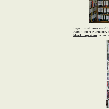
Acid Reign
Across The Border
Act Noir
Adagio
Adams, Bryan
Adams, Oleta
Adams, Ryan
Adamson, Barry
Adaro
Addictive
Adema
Adramelch
Adult
Adversus
ADX
Aemen
Änglagard
Aeronauten, Die
Aerosmith
Ärzte, Die
Aeternus
Afflicted
Afghan Whigs
AFI
Afrocelts
After Dark
After Forever
After Hours
Aftermath [USA: Chicago]
Aftermath [USA: Tuscon]
Afterworld
Agathodaimon
Age Of Chance
Agent Orange
Agent Steel
Agnostic Front
Agony Column