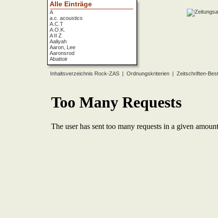
Alle Einträge
A
a.c. acoustics
A.C.T
A.O.K.
A II Z
Aaliyah
Aaron, Lee
Aaronsrod
Abattoir
ABBA
ABC
Inhaltsverzeichnis Rock-ZAS
|
Ordnungskriterien
|
Zeitschriften-Bes
ABC Diabolo
Aberfeldy
Abigor
Abomination
Abraxas
Absolute Beginner
Absolute Zero
Abstinence
Abstürzende Brieftauben
Absu
Absurd Minds
Absynthe Minded
Abwärts
Abyss, The
Accept
Accordions Go Crazy
Accüsed
Accu§er
AC/DC
Ace Cats
Ace Lane
Ace Of Base
Acheron
Acid
Acid Mothers Temple