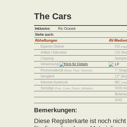
The Cars
Inklusive:
Ric Ocasek
Siehe auch:
Abheftungen
AV-Medie
Eigener Ordner
CD
(regu
Artikel / Interview
CD-Sin
Clipping
Sampler
Verweisung
LP
Promomaterial
7" Sing
(Sheet, Flyer, Gimmick)
Songtext
12" Sin
Internet-Ausdruck
MC
(vor
Sonstige
VHS-Vi
(Foto, Cover, Poster, Aufkleber)
Betama
DVD
Bemerkungen:
Diese Registerkarte ist noch nich