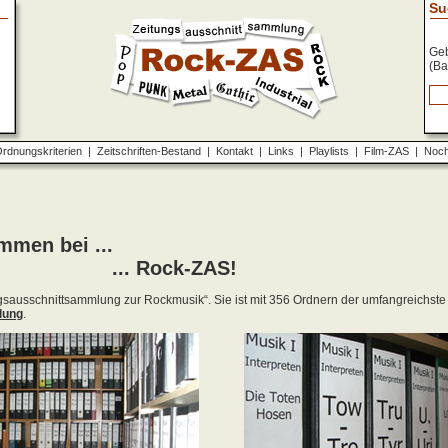
Su
Geb
(Ba
rdnungskriterien
|
Zeitschriften-Bestand
|
Kontakt
|
Links
|
Playlists
|
Film-ZAS
|
Noch