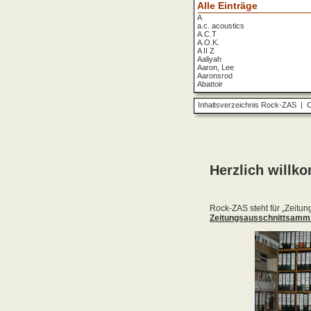
Alle Einträge
A
a.c. acoustics
A.C.T
A.O.K.
A II Z
Aaliyah
Aaron, Lee
Aaronsrod
Abattoir
ABBA
ABC
Inhaltsverzeichnis Rock-ZAS
|
O
ABC Diabolo
Aberfeldy
Abigor
Abomination
Abraxas
Absolute Beginner
Absolute Zero
Abstinence
Abstürzende Brieftauben
Absu
Absurd Minds
Absynthe Minded
Abwärts
Abyss, The
Accept
Accordions Go Crazy
Accüsed
Accu§er
AC/DC
Ace Cats
Ace Lane
Ace Of Base
Acheron
Acid
Acid Mothers Temple