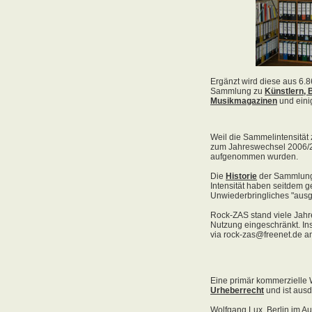
Acid Reign
Across The Border
Act Noir
Adagio
Adams, Bryan
Adams, Oleta
Adams, Ryan
Adamson, Barry
Adaro
Addictive
Adema
Adramelch
Adult
Adversus
ADX
Aemen
Änglagard
Aeronauten, Die
Aerosmith
Ärzte, Die
Aeternus
Afflicted
Afghan Whigs
AFI
Afrocelts
After Dark
After Forever
After Hours
Aftermath [USA: Chicago]
Aftermath [USA: Tuscon]
Afterworld
Agathodaimon
Age Of Chance
Agent Orange
Agent Steel
Agnostic Front
Agony Column