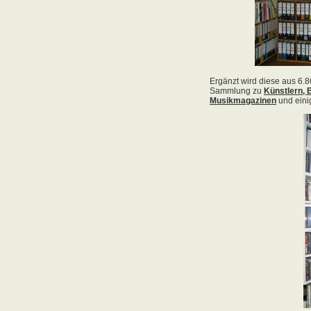
Acid Reign
Across The Border
Act Noir
Adagio
Adams, Bryan
Adams, Oleta
Adams, Ryan
Adamson, Barry
Adaro
Addictive
Adema
Adramelch
Adult
Adversus
ADX
Aemen
Änglagard
Aeronauten, Die
Aerosmith
Ärzte, Die
Aeternus
Afflicted
Afghan Whigs
AFI
Afrocelts
After Dark
After Forever
After Hours
Aftermath [USA: Chicago]
Aftermath [USA: Tuscon]
Afterworld
Agathodaimon
Age Of Chance
Agent Orange
Agent Steel
Agnostic Front
Agony Column