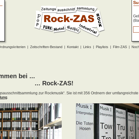
Su
Geb
(Ba
rdnungskriterien
|
Zeitschriften-Bestand
|
Kontakt
|
Links
|
Playlists
|
Film-ZAS
|
Noch