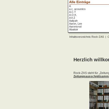
Alle Einträge
A
a.c. acoustics
A.C.T
A.O.K.
A II Z
Aaliyah
Aaron, Lee
Aaronsrod
Abattoir
ABBA
ABC
Inhaltsverzeichnis Rock-ZAS
|
O
ABC Diabolo
Aberfeldy
Abigor
Abomination
Abraxas
Absolute Beginner
Absolute Zero
Abstinence
Abstürzende Brieftauben
Absu
Absurd Minds
Absynthe Minded
Abwärts
Abyss, The
Accept
Accordions Go Crazy
Accüsed
Accu§er
AC/DC
Ace Cats
Ace Lane
Ace Of Base
Acheron
Acid
Acid Mothers Temple