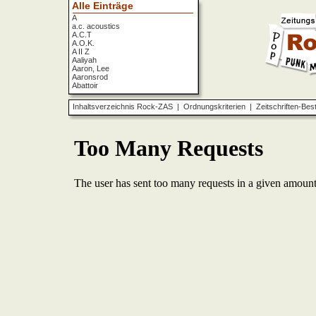
Alle Einträge
A
a.c. acoustics
A.C.T
A.O.K.
A II Z
Aaliyah
Aaron, Lee
Aaronsrod
Abattoir
ABBA
ABC
Inhaltsverzeichnis Rock-ZAS
|
Ordnungskriterien
|
Zeitschriften-Bes
ABC Diabolo
Aberfeldy
Abigor
Abomination
Abraxas
Absolute Beginner
Absolute Zero
Abstinence
Abstürzende Brieftauben
Absu
Absurd Minds
Absynthe Minded
Abwärts
Abyss, The
Accept
Accordions Go Crazy
Accüsed
Accu§er
AC/DC
Ace Cats
Ace Lane
Ace Of Base
Acheron
Acid
Acid Mothers Temple