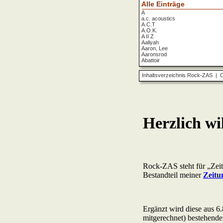
Alle Einträge
A
a.c. acoustics
A.C.T
A.O.K.
A II Z
Aaliyah
Aaron, Lee
Aaronsrod
Abattoir
ABBA
ABC
Inhaltsverzeichnis Rock-ZAS
|
O
ABC Diabolo
Aberfeldy
Abigor
Abomination
Abraxas
Absolute Beginner
Absolute Zero
Abstinence
Abstürzende Brieftauben
Absu
Absurd Minds
Absynthe Minded
Abwärts
Abyss, The
Accept
Accordions Go Crazy
Accüsed
Accu§er
AC/DC
Ace Cats
Ace Lane
Ace Of Base
Acheron
Acid
Acid Mothers Temple