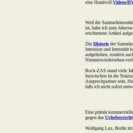
Acid Reign
Across The Border
Act Noir
Adagio
Adams, Bryan
Adams, Oleta
Adams, Ryan
Adamson, Barry
Adaro
Addictive
Adema
Adramelch
Adult
Adversus
ADX
Aemen
Änglagard
Aeronauten, Die
Aerosmith
Ärzte, Die
Aeternus
Afflicted
Afghan Whigs
AFI
Afrocelts
After Dark
After Forever
After Hours
Aftermath [USA: Chicago]
Aftermath [USA: Tuscon]
Afterworld
Agathodaimon
Age Of Chance
Agent Orange
Agent Steel
Agnostic Front
Agony Column