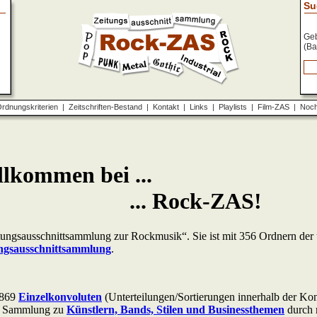
Su
Geb
(Ba
rdnungskriterien
|
Zeitschriften-Bestand
|
Kontakt
|
Links
|
Playlists
|
Film-ZAS
|
Noch