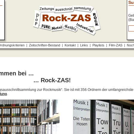
Su
Geb
(Ba
rdnungskriterien
|
Zeitschriften-Bestand
|
Kontakt
|
Links
|
Playlists
|
Film-ZAS
|
Noch