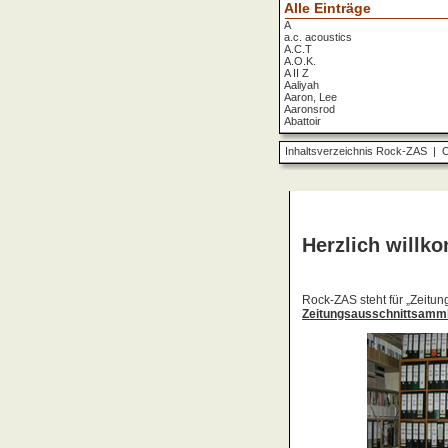
Alle Einträge
A
a.c. acoustics
A.C.T
A.O.K.
A II Z
Aaliyah
Aaron, Lee
Aaronsrod
Abattoir
ABBA
ABC
Inhaltsverzeichnis Rock-ZAS
|
O
ABC Diabolo
Aberfeldy
Abigor
Abomination
Abraxas
Absolute Beginner
Absolute Zero
Abstinence
Abstürzende Brieftauben
Absu
Absurd Minds
Absynthe Minded
Abwärts
Abyss, The
Accept
Accordions Go Crazy
Accüsed
Accu§er
AC/DC
Ace Cats
Ace Lane
Ace Of Base
Acheron
Acid
Acid Mothers Temple