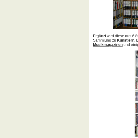
Acid Reign
Across The Border
Act Noir
Adagio
Adams, Bryan
Adams, Oleta
Adams, Ryan
Adamson, Barry
Adaro
Addictive
Adema
Adramelch
Adult
Adversus
ADX
Aemen
Änglagard
Aeronauten, Die
Aerosmith
Ärzte, Die
Aeternus
Afflicted
Afghan Whigs
AFI
Afrocelts
After Dark
After Forever
After Hours
Aftermath [USA: Chicago]
Aftermath [USA: Tuscon]
Afterworld
Agathodaimon
Age Of Chance
Agent Orange
Agent Steel
Agnostic Front
Agony Column