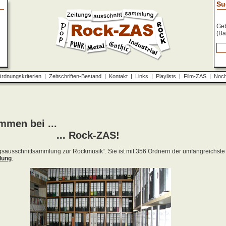
Su
Geb
(Ba
rdnungskriterien
|
Zeitschriften-Bestand
|
Kontakt
|
Links
|
Playlists
|
Film-ZAS
|
Noch