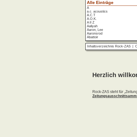
Alle Einträge
A
a.c. acoustics
A.C.T
A.O.K.
A II Z
Aaliyah
Aaron, Lee
Aaronsrod
Abattoir
ABBA
ABC
Inhaltsverzeichnis Rock-ZAS
|
O
ABC Diabolo
Aberfeldy
Abigor
Abomination
Abraxas
Absolute Beginner
Absolute Zero
Abstinence
Abstürzende Brieftauben
Absu
Absurd Minds
Absynthe Minded
Abwärts
Abyss, The
Accept
Accordions Go Crazy
Accüsed
Accu§er
AC/DC
Ace Cats
Ace Lane
Ace Of Base
Acheron
Acid
Acid Mothers Temple