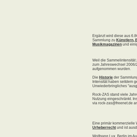
Acid Reign
Across The Border
Act Noir
Adagio
Adams, Bryan
Adams, Oleta
Adams, Ryan
Adamson, Barry
Adaro
Addictive
Adema
Adramelch
Adult
Adversus
ADX
Aemen
Änglagard
Aeronauten, Die
Aerosmith
Ärzte, Die
Aeternus
Afflicted
Afghan Whigs
AFI
Afrocelts
After Dark
After Forever
After Hours
Aftermath [USA: Chicago]
Aftermath [USA: Tuscon]
Afterworld
Agathodaimon
Age Of Chance
Agent Orange
Agent Steel
Agnostic Front
Agony Column