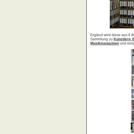
Acid Reign
Across The Border
Act Noir
Adagio
Adams, Bryan
Adams, Oleta
Adams, Ryan
Adamson, Barry
Adaro
Addictive
Adema
Adramelch
Adult
Adversus
ADX
Aemen
Änglagard
Aeronauten, Die
Aerosmith
Ärzte, Die
Aeternus
Afflicted
Afghan Whigs
AFI
Afrocelts
After Dark
After Forever
After Hours
Aftermath [USA: Chicago]
Aftermath [USA: Tuscon]
Afterworld
Agathodaimon
Age Of Chance
Agent Orange
Agent Steel
Agnostic Front
Agony Column