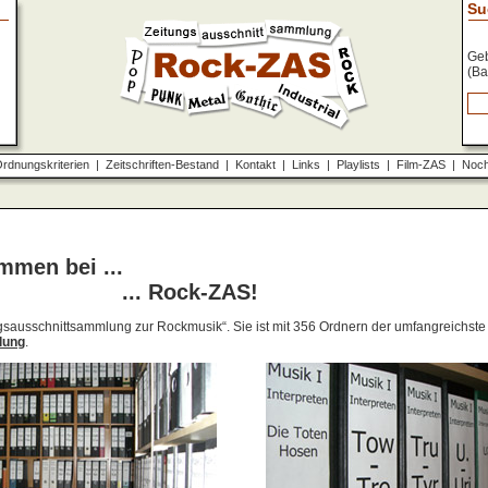
Su
Geb
(Ba
rdnungskriterien
|
Zeitschriften-Bestand
|
Kontakt
|
Links
|
Playlists
|
Film-ZAS
|
Noch