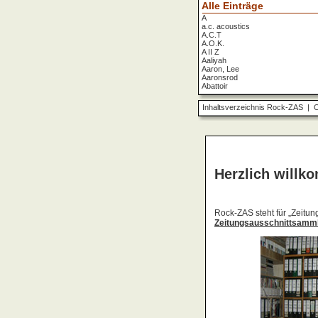
Alle Einträge
A
a.c. acoustics
A.C.T
A.O.K.
A II Z
Aaliyah
Aaron, Lee
Aaronsrod
Abattoir
ABBA
ABC
Inhaltsverzeichnis Rock-ZAS
|
O
ABC Diabolo
Aberfeldy
Abigor
Abomination
Abraxas
Absolute Beginner
Absolute Zero
Abstinence
Abstürzende Brieftauben
Absu
Absurd Minds
Absynthe Minded
Abwärts
Abyss, The
Accept
Accordions Go Crazy
Accüsed
Accu§er
AC/DC
Ace Cats
Ace Lane
Ace Of Base
Acheron
Acid
Acid Mothers Temple