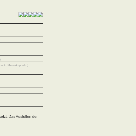
g
book, Manuskript etc.)
etzt. Das Ausfüllen der