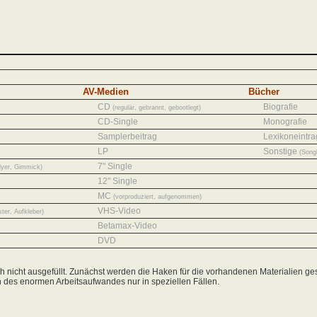
AV-Medien
Bücher
CD
Biografie
(regulär, gebrannt, gebootlegt)
CD-Single
Monografie
Samplerbeitrag
Lexikoneintra
LP
Sonstige
(Song
7" Single
lyer, Gimmick)
12" Single
MC
(vorproduziert, aufgenommen)
VHS-Video
ter, Aufkleber)
Betamax-Video
DVD
ch nicht ausgefüllt. Zunächst werden die Haken für die vorhandenen Materialien ges
n des enormen Arbeitsaufwandes nur in speziellen Fällen.