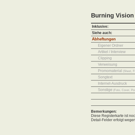
Burning Vision
Inklusive:
Siehe auch:
Abheftungen
Eigener Ordner
Artikel / Interview
Clipping
Verweisung
Promomaterial
(Sheet, F
Songtext
Internet-Ausdruck
Sonstige
(Foto, Cover, Pos
Bemerkungen:
Diese Registerkarte ist no
Detail-Felder erfolgt wege