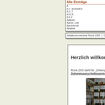
Alle Einträge
A
a.c. acoustics
A.C.T
A.O.K.
A II Z
Aaliyah
Aaron, Lee
Aaronsrod
Abattoir
ABBA
ABC
Inhaltsverzeichnis Rock-ZAS
|
O
ABC Diabolo
Aberfeldy
Abigor
Abomination
Abraxas
Absolute Beginner
Absolute Zero
Abstinence
Abstürzende Brieftauben
Absu
Absurd Minds
Absynthe Minded
Abwärts
Abyss, The
Accept
Accordions Go Crazy
Accüsed
Accu§er
AC/DC
Ace Cats
Ace Lane
Ace Of Base
Acheron
Acid
Acid Mothers Temple