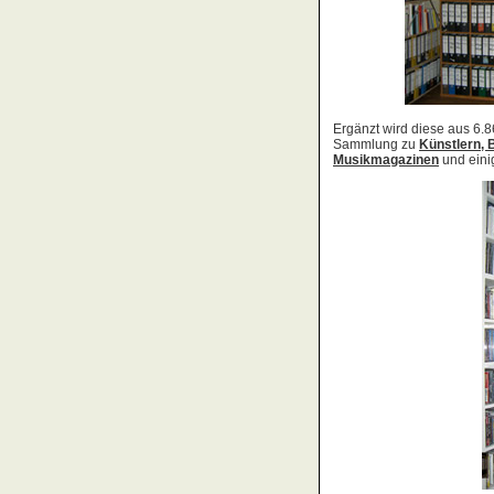
Acid Reign
Across The Border
Act Noir
Adagio
Adams, Bryan
Adams, Oleta
Adams, Ryan
Adamson, Barry
Adaro
Addictive
Adema
Adramelch
Adult
Adversus
ADX
Aemen
Änglagard
Aeronauten, Die
Aerosmith
Ärzte, Die
Aeternus
Afflicted
Afghan Whigs
AFI
Afrocelts
After Dark
After Forever
After Hours
Aftermath [USA: Chicago]
Aftermath [USA: Tuscon]
Afterworld
Agathodaimon
Age Of Chance
Agent Orange
Agent Steel
Agnostic Front
Agony Column