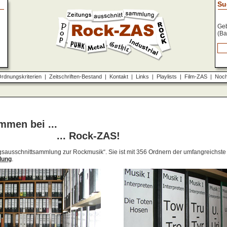
Su
Geb
(Ba
rdnungskriterien
|
Zeitschriften-Bestand
|
Kontakt
|
Links
|
Playlists
|
Film-ZAS
|
Noch