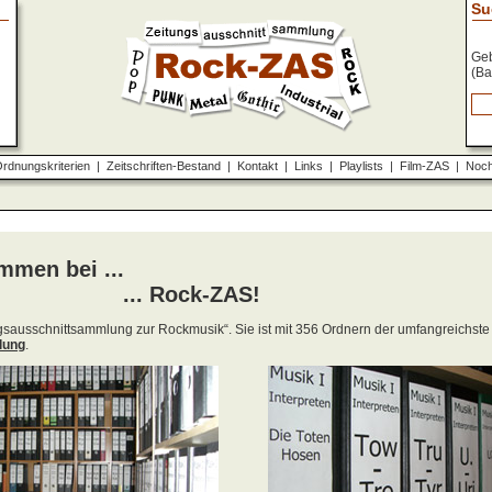
Su
Geb
(Ba
rdnungskriterien
|
Zeitschriften-Bestand
|
Kontakt
|
Links
|
Playlists
|
Film-ZAS
|
Noch