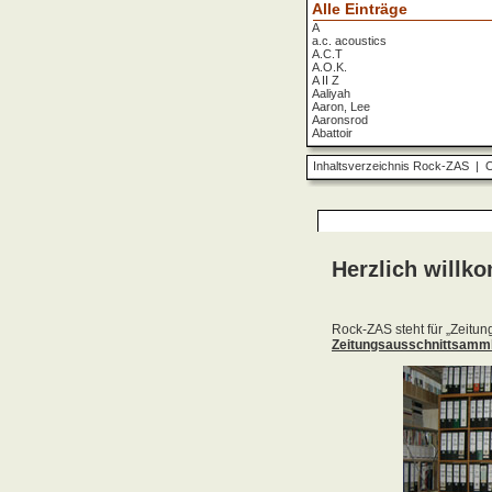
Alle Einträge
A
a.c. acoustics
A.C.T
A.O.K.
A II Z
Aaliyah
Aaron, Lee
Aaronsrod
Abattoir
ABBA
ABC
Inhaltsverzeichnis Rock-ZAS
|
O
ABC Diabolo
Aberfeldy
Abigor
Abomination
Abraxas
Absolute Beginner
Absolute Zero
Abstinence
Abstürzende Brieftauben
Absu
Absurd Minds
Absynthe Minded
Abwärts
Abyss, The
Accept
Accordions Go Crazy
Accüsed
Accu§er
AC/DC
Ace Cats
Ace Lane
Ace Of Base
Acheron
Acid
Acid Mothers Temple