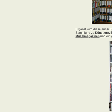
Acid Reign
Across The Border
Act Noir
Adagio
Adams, Bryan
Adams, Oleta
Adams, Ryan
Adamson, Barry
Adaro
Addictive
Adema
Adramelch
Adult
Adversus
ADX
Aemen
Änglagard
Aeronauten, Die
Aerosmith
Ärzte, Die
Aeternus
Afflicted
Afghan Whigs
AFI
Afrocelts
After Dark
After Forever
After Hours
Aftermath [USA: Chicago]
Aftermath [USA: Tuscon]
Afterworld
Agathodaimon
Age Of Chance
Agent Orange
Agent Steel
Agnostic Front
Agony Column