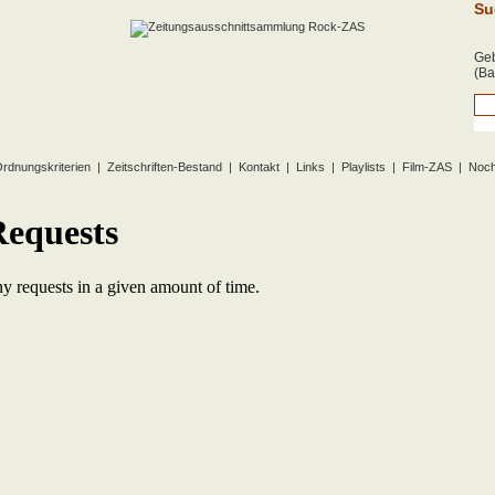
Su
Geb
(Ba
rdnungskriterien
|
Zeitschriften-Bestand
|
Kontakt
|
Links
|
Playlists
|
Film-ZAS
|
Noch