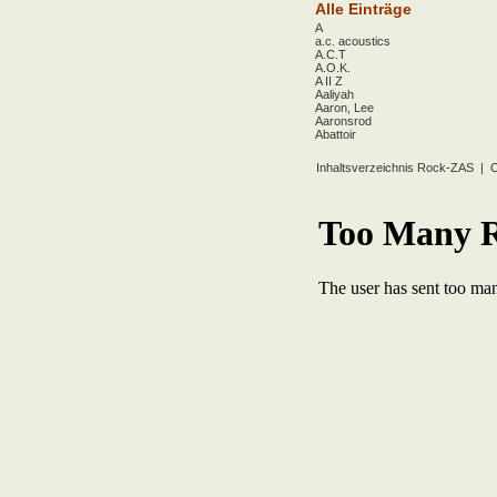
Alle Einträge
A
a.c. acoustics
A.C.T
A.O.K.
A II Z
Aaliyah
Aaron, Lee
Aaronsrod
Abattoir
ABBA
ABC
Inhaltsverzeichnis Rock-ZAS
|
O
ABC Diabolo
Aberfeldy
Abigor
Abomination
Abraxas
Absolute Beginner
Absolute Zero
Abstinence
Abstürzende Brieftauben
Absu
Absurd Minds
Absynthe Minded
Abwärts
Abyss, The
Accept
Accordions Go Crazy
Accüsed
Accu§er
AC/DC
Ace Cats
Ace Lane
Ace Of Base
Acheron
Acid
Acid Mothers Temple