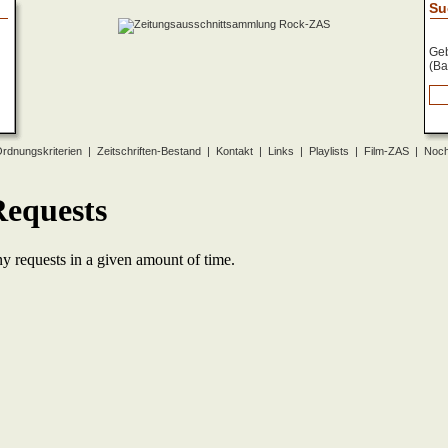
Su
Geb
(Ba
rdnungskriterien
|
Zeitschriften-Bestand
|
Kontakt
|
Links
|
Playlists
|
Film-ZAS
|
Noch