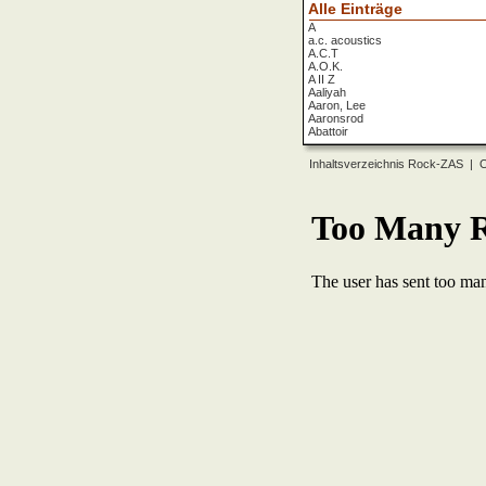
Alle Einträge
A
a.c. acoustics
A.C.T
A.O.K.
A II Z
Aaliyah
Aaron, Lee
Aaronsrod
Abattoir
ABBA
ABC
Inhaltsverzeichnis Rock-ZAS
|
O
ABC Diabolo
Aberfeldy
Abigor
Abomination
Abraxas
Absolute Beginner
Absolute Zero
Abstinence
Abstürzende Brieftauben
Absu
Absurd Minds
Absynthe Minded
Abwärts
Abyss, The
Accept
Accordions Go Crazy
Accüsed
Accu§er
AC/DC
Ace Cats
Ace Lane
Ace Of Base
Acheron
Acid
Acid Mothers Temple