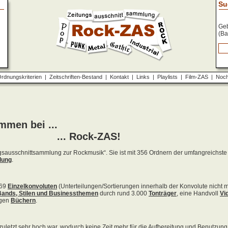
Su
Geb
(Ba
rdnungskriterien
|
Zeitschriften-Bestand
|
Kontakt
|
Links
|
Playlists
|
Film-ZAS
|
Noch