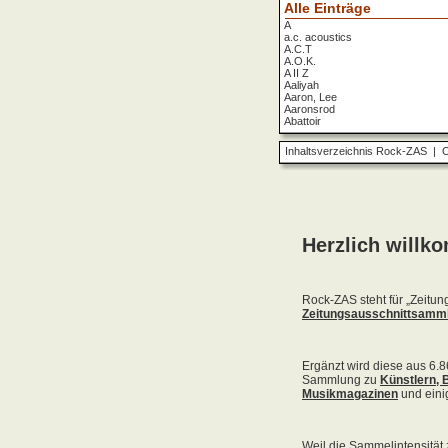
Alle Einträge
A
a.c. acoustics
A.C.T
A.O.K.
A II Z
Aaliyah
Aaron, Lee
Aaronsrod
Abattoir
ABBA
ABC
Inhaltsverzeichnis Rock-ZAS
|
O
ABC Diabolo
Aberfeldy
Abigor
Abomination
Abraxas
Absolute Beginner
Absolute Zero
Abstinence
Abstürzende Brieftauben
Absu
Absurd Minds
Absynthe Minded
Abwärts
Abyss, The
Accept
Accordions Go Crazy
Accüsed
Accu§er
AC/DC
Ace Cats
Ace Lane
Ace Of Base
Acheron
Acid
Acid Mothers Temple