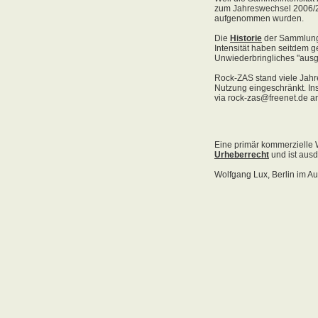
Acid Reign
Across The Border
Act Noir
Adagio
Adams, Bryan
Adams, Oleta
Adams, Ryan
Adamson, Barry
Adaro
Addictive
Adema
Adramelch
Adult
Adversus
ADX
Aemen
Änglagard
Aeronauten, Die
Aerosmith
Ärzte, Die
Aeternus
Afflicted
Afghan Whigs
AFI
Afrocelts
After Dark
After Forever
After Hours
Aftermath [USA: Chicago]
Aftermath [USA: Tuscon]
Afterworld
Agathodaimon
Age Of Chance
Agent Orange
Agent Steel
Agnostic Front
Agony Column