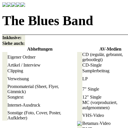
The Blues Band
Inklusive:
Siehe auch:
Abheftungen
AV-Medien
CD
(regulär, gebrannt,
Eigener Ordner
gebootlegt)
Artikel / Interview
CD-Single
Clipping
Samplerbeitrag
Verweisung
LP
Promomaterial
(Sheet, Flyer,
7" Single
Gimmick)
Songtext
12" Single
MC
(vorproduziert,
Internet-Ausdruck
aufgenommen)
Sonstige
(Foto, Cover, Poster,
VHS-Video
Aufkleber)
Betamax-Video