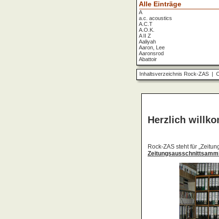
Alle Einträge
A
a.c. acoustics
A.C.T
A.O.K.
A II Z
Aaliyah
Aaron, Lee
Aaronsrod
Abattoir
ABBA
ABC
Inhaltsverzeichnis Rock-ZAS
|
O
ABC Diabolo
Aberfeldy
Abigor
Abomination
Abraxas
Absolute Beginner
Absolute Zero
Abstinence
Abstürzende Brieftauben
Absu
Absurd Minds
Absynthe Minded
Abwärts
Abyss, The
Accept
Accordions Go Crazy
Accüsed
Accu§er
AC/DC
Ace Cats
Ace Lane
Ace Of Base
Acheron
Acid
Acid Mothers Temple