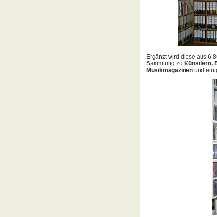
Acid Reign
Across The Border
Act Noir
Adagio
Adams, Bryan
Adams, Oleta
Adams, Ryan
Adamson, Barry
Adaro
Addictive
Adema
Adramelch
Adult
Adversus
ADX
Aemen
Änglagard
Aeronauten, Die
Aerosmith
Ärzte, Die
Aeternus
Afflicted
Afghan Whigs
AFI
Afrocelts
After Dark
After Forever
After Hours
Aftermath [USA: Chicago]
Aftermath [USA: Tuscon]
Afterworld
Agathodaimon
Age Of Chance
Agent Orange
Agent Steel
Agnostic Front
Agony Column