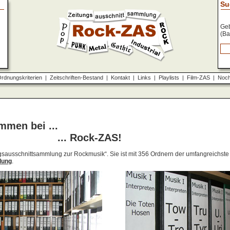
Su
Geb
(Ba
rdnungskriterien
|
Zeitschriften-Bestand
|
Kontakt
|
Links
|
Playlists
|
Film-ZAS
|
Noch