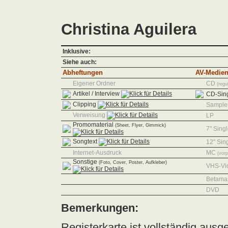
Christina Aguilera
Inklusive:
Siehe auch:
Abheftungen
AV-Medie
Eigener Ordner
CD
(regu
Artikel / Interview
CD-Sin
Clipping
Sampler
Verweisung
LP
Promomaterial
(Sheet, Flyer, Gimmick)
7" Sing
Songtext
12" Sin
Internet-Ausdruck
MC
(vor
Sonstige
(Foto, Cover, Poster, Aufkleber)
VHS-Vi
Betama
DVD
Bemerkungen:
Registerkarte ist vollständig ausgef