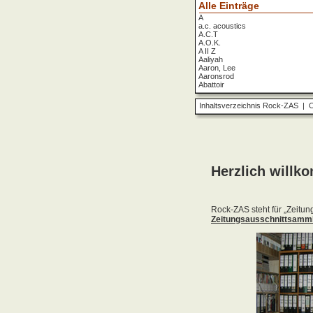
Alle Einträge
A
a.c. acoustics
A.C.T
A.O.K.
A II Z
Aaliyah
Aaron, Lee
Aaronsrod
Abattoir
ABBA
ABC
Inhaltsverzeichnis Rock-ZAS
|
O
ABC Diabolo
Aberfeldy
Abigor
Abomination
Abraxas
Absolute Beginner
Absolute Zero
Abstinence
Abstürzende Brieftauben
Absu
Absurd Minds
Absynthe Minded
Abwärts
Abyss, The
Accept
Accordions Go Crazy
Accüsed
Accu§er
AC/DC
Ace Cats
Ace Lane
Ace Of Base
Acheron
Acid
Acid Mothers Temple