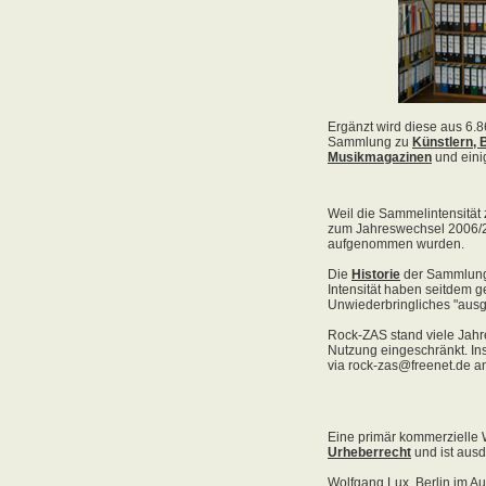
Acid Reign
Across The Border
Act Noir
Adagio
Adams, Bryan
Adams, Oleta
Adams, Ryan
Adamson, Barry
Adaro
Addictive
Adema
Adramelch
Adult
Adversus
ADX
Aemen
Änglagard
Aeronauten, Die
Aerosmith
Ärzte, Die
Aeternus
Afflicted
Afghan Whigs
AFI
Afrocelts
After Dark
After Forever
After Hours
Aftermath [USA: Chicago]
Aftermath [USA: Tuscon]
Afterworld
Agathodaimon
Age Of Chance
Agent Orange
Agent Steel
Agnostic Front
Agony Column