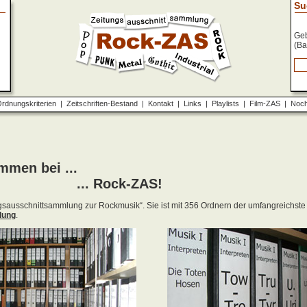
Su
Geb
(Ba
rdnungskriterien
|
Zeitschriften-Bestand
|
Kontakt
|
Links
|
Playlists
|
Film-ZAS
|
Noch