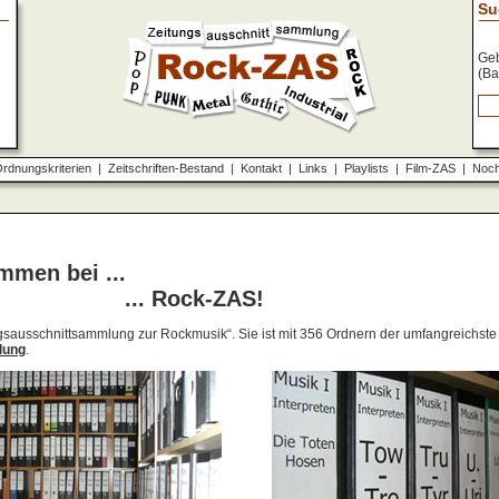
Su
Geb
(Ba
rdnungskriterien
|
Zeitschriften-Bestand
|
Kontakt
|
Links
|
Playlists
|
Film-ZAS
|
Noch