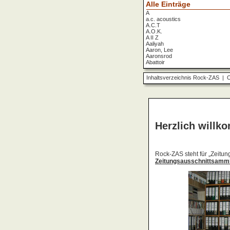
Alle Einträge
A
a.c. acoustics
A.C.T
A.O.K.
A II Z
Aaliyah
Aaron, Lee
Aaronsrod
Abattoir
ABBA
ABC
Inhaltsverzeichnis Rock-ZAS
|
O
ABC Diabolo
Aberfeldy
Abigor
Abomination
Abraxas
Absolute Beginner
Absolute Zero
Abstinence
Abstürzende Brieftauben
Absu
Absurd Minds
Absynthe Minded
Abwärts
Abyss, The
Accept
Accordions Go Crazy
Accüsed
Accu§er
AC/DC
Ace Cats
Ace Lane
Ace Of Base
Acheron
Acid
Acid Mothers Temple