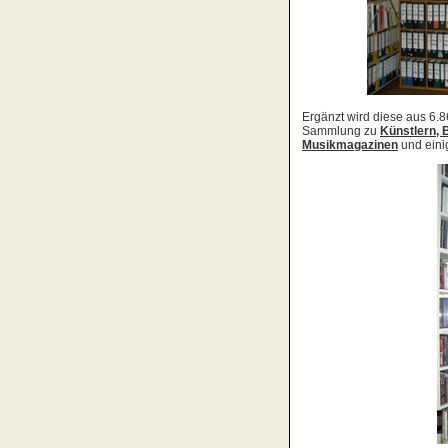
Acid Reign
Across The Border
Act Noir
Adagio
Adams, Bryan
Adams, Oleta
Adams, Ryan
Adamson, Barry
Adaro
Addictive
Adema
Adramelch
Adult
Adversus
ADX
Aemen
Änglagard
Aeronauten, Die
Aerosmith
Ärzte, Die
Aeternus
Afflicted
Afghan Whigs
AFI
Afrocelts
After Dark
After Forever
After Hours
Aftermath [USA: Chicago]
Aftermath [USA: Tuscon]
Afterworld
Agathodaimon
Age Of Chance
Agent Orange
Agent Steel
Agnostic Front
Agony Column