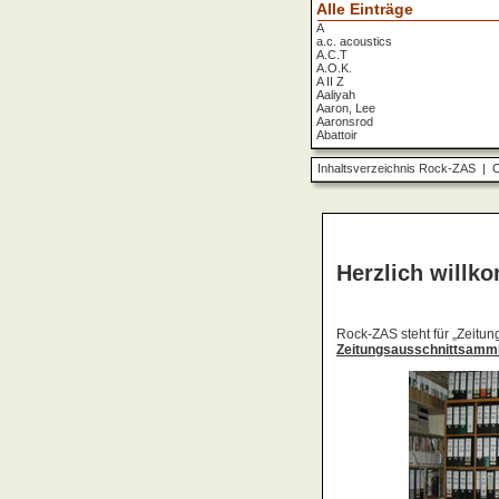
Alle Einträge
A
a.c. acoustics
A.C.T
A.O.K.
A II Z
Aaliyah
Aaron, Lee
Aaronsrod
Abattoir
ABBA
ABC
Inhaltsverzeichnis Rock-ZAS
|
O
ABC Diabolo
Aberfeldy
Abigor
Abomination
Abraxas
Absolute Beginner
Absolute Zero
Abstinence
Abstürzende Brieftauben
Absu
Absurd Minds
Absynthe Minded
Abwärts
Abyss, The
Accept
Accordions Go Crazy
Accüsed
Accu§er
AC/DC
Ace Cats
Ace Lane
Ace Of Base
Acheron
Acid
Acid Mothers Temple