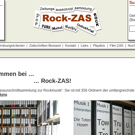
Su
Geb
(Ba
rdnungskriterien
|
Zeitschriften-Bestand
|
Kontakt
|
Links
|
Playlists
|
Film-ZAS
|
Noch