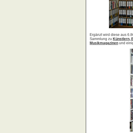
Acid Reign
Across The Border
Act Noir
Adagio
Adams, Bryan
Adams, Oleta
Adams, Ryan
Adamson, Barry
Adaro
Addictive
Adema
Adramelch
Adult
Adversus
ADX
Aemen
Änglagard
Aeronauten, Die
Aerosmith
Ärzte, Die
Aeternus
Afflicted
Afghan Whigs
AFI
Afrocelts
After Dark
After Forever
After Hours
Aftermath [USA: Chicago]
Aftermath [USA: Tuscon]
Afterworld
Agathodaimon
Age Of Chance
Agent Orange
Agent Steel
Agnostic Front
Agony Column