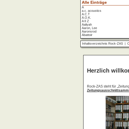
Alle Einträge
A
a.c. acoustics
A.C.T
A.O.K.
A II Z
Aaliyah
Aaron, Lee
Aaronsrod
Abattoir
ABBA
ABC
Inhaltsverzeichnis Rock-ZAS
|
O
ABC Diabolo
Aberfeldy
Abigor
Abomination
Abraxas
Absolute Beginner
Absolute Zero
Abstinence
Abstürzende Brieftauben
Absu
Absurd Minds
Absynthe Minded
Abwärts
Abyss, The
Accept
Accordions Go Crazy
Accüsed
Accu§er
AC/DC
Ace Cats
Ace Lane
Ace Of Base
Acheron
Acid
Acid Mothers Temple