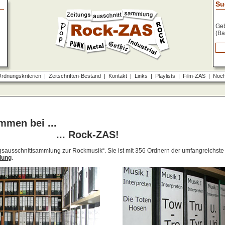
Su
Geb
(Ba
rdnungskriterien
|
Zeitschriften-Bestand
|
Kontakt
|
Links
|
Playlists
|
Film-ZAS
|
Noch