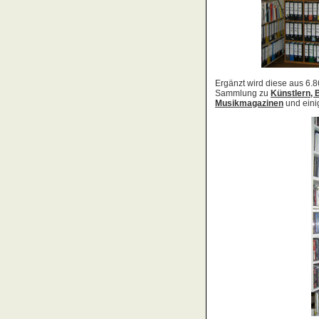
Acid Reign
Across The Border
Act Noir
Adagio
Adams, Bryan
Adams, Oleta
Adams, Ryan
Adamson, Barry
Adaro
Addictive
Adema
Adramelch
Adult
Adversus
ADX
Aemen
Änglagard
Aeronauten, Die
Aerosmith
Ärzte, Die
Aeternus
Afflicted
Afghan Whigs
AFI
Afrocelts
After Dark
After Forever
After Hours
Aftermath [USA: Chicago]
Aftermath [USA: Tuscon]
Afterworld
Agathodaimon
Age Of Chance
Agent Orange
Agent Steel
Agnostic Front
Agony Column