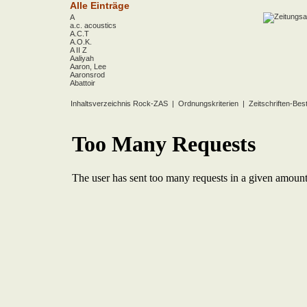
Alle Einträge
A
a.c. acoustics
A.C.T
A.O.K.
A II Z
Aaliyah
Aaron, Lee
Aaronsrod
Abattoir
ABBA
ABC
Inhaltsverzeichnis Rock-ZAS
|
Ordnungskriterien
|
Zeitschriften-Bes
ABC Diabolo
Aberfeldy
Abigor
Abomination
Abraxas
Absolute Beginner
Absolute Zero
Abstinence
Abstürzende Brieftauben
Absu
Absurd Minds
Absynthe Minded
Abwärts
Abyss, The
Accept
Accordions Go Crazy
Accüsed
Accu§er
AC/DC
Ace Cats
Ace Lane
Ace Of Base
Acheron
Acid
Acid Mothers Temple