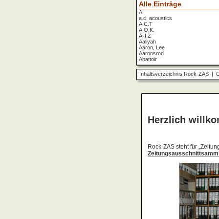
Alle Einträge
A
a.c. acoustics
A.C.T
A.O.K.
A II Z
Aaliyah
Aaron, Lee
Aaronsrod
Abattoir
ABBA
ABC
Inhaltsverzeichnis Rock-ZAS
|
O
ABC Diabolo
Aberfeldy
Abigor
Abomination
Abraxas
Absolute Beginner
Absolute Zero
Abstinence
Abstürzende Brieftauben
Absu
Absurd Minds
Absynthe Minded
Abwärts
Abyss, The
Accept
Accordions Go Crazy
Accüsed
Accu§er
AC/DC
Ace Cats
Ace Lane
Ace Of Base
Acheron
Acid
Acid Mothers Temple