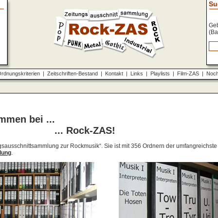
Su
Geb
(Ba
rdnungskriterien
|
Zeitschriften-Bestand
|
Kontakt
|
Links
|
Playlists
|
Film-ZAS
|
Noch