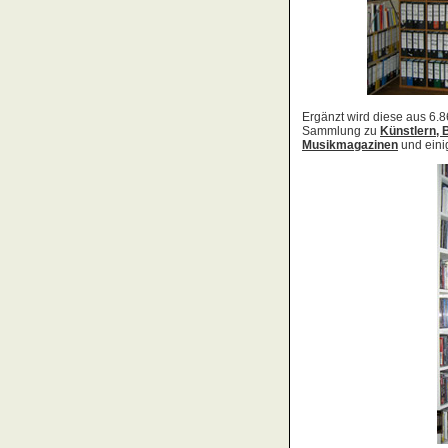
Acid Reign
Across The Border
Act Noir
Adagio
Adams, Bryan
Adams, Oleta
Adams, Ryan
Adamson, Barry
Adaro
Addictive
Adema
Adramelch
Adult
Adversus
ADX
Aemen
Änglagard
Aeronauten, Die
Aerosmith
Ärzte, Die
Aeternus
Afflicted
Afghan Whigs
AFI
Afrocelts
After Dark
After Forever
After Hours
Aftermath [USA: Chicago]
Aftermath [USA: Tuscon]
Afterworld
Agathodaimon
Age Of Chance
Agent Orange
Agent Steel
Agnostic Front
Agony Column