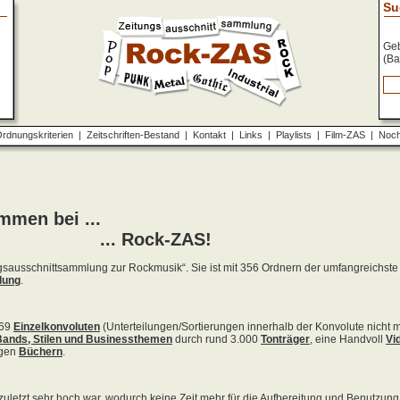
Su
Geb
(Ba
rdnungskriterien
|
Zeitschriften-Bestand
|
Kontakt
|
Links
|
Playlists
|
Film-ZAS
|
Noch