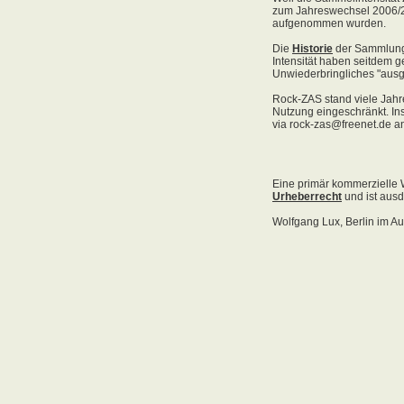
Acid Reign
Across The Border
Act Noir
Adagio
Adams, Bryan
Adams, Oleta
Adams, Ryan
Adamson, Barry
Adaro
Addictive
Adema
Adramelch
Adult
Adversus
ADX
Aemen
Änglagard
Aeronauten, Die
Aerosmith
Ärzte, Die
Aeternus
Afflicted
Afghan Whigs
AFI
Afrocelts
After Dark
After Forever
After Hours
Aftermath [USA: Chicago]
Aftermath [USA: Tuscon]
Afterworld
Agathodaimon
Age Of Chance
Agent Orange
Agent Steel
Agnostic Front
Agony Column