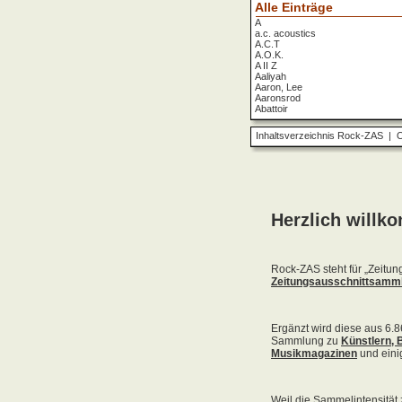
Alle Einträge
A
a.c. acoustics
A.C.T
A.O.K.
A II Z
Aaliyah
Aaron, Lee
Aaronsrod
Abattoir
ABBA
ABC
Inhaltsverzeichnis Rock-ZAS
|
O
ABC Diabolo
Aberfeldy
Abigor
Abomination
Abraxas
Absolute Beginner
Absolute Zero
Abstinence
Abstürzende Brieftauben
Absu
Absurd Minds
Absynthe Minded
Abwärts
Abyss, The
Accept
Accordions Go Crazy
Accüsed
Accu§er
AC/DC
Ace Cats
Ace Lane
Ace Of Base
Acheron
Acid
Acid Mothers Temple