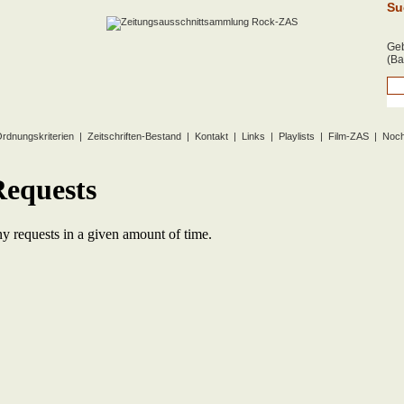
Su
Geb
(Ba
rdnungskriterien
|
Zeitschriften-Bestand
|
Kontakt
|
Links
|
Playlists
|
Film-ZAS
|
Noch