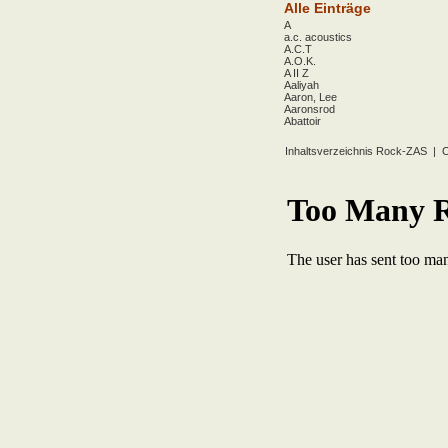
Alle Einträge
A
a.c. acoustics
A.C.T
A.O.K.
A II Z
Aaliyah
Aaron, Lee
Aaronsrod
Abattoir
ABBA
ABC
Inhaltsverzeichnis Rock-ZAS
|
O
ABC Diabolo
Aberfeldy
Abigor
Abomination
Abraxas
Absolute Beginner
Absolute Zero
Abstinence
Abstürzende Brieftauben
Absu
Absurd Minds
Absynthe Minded
Abwärts
Abyss, The
Accept
Accordions Go Crazy
Accüsed
Accu§er
AC/DC
Ace Cats
Ace Lane
Ace Of Base
Acheron
Acid
Acid Mothers Temple