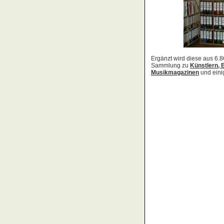
Acid Reign
Across The Border
Act Noir
Adagio
Adams, Bryan
Adams, Oleta
Adams, Ryan
Adamson, Barry
Adaro
Addictive
Adema
Adramelch
Adult
Adversus
ADX
Aemen
Änglagard
Aeronauten, Die
Aerosmith
Ärzte, Die
Aeternus
Afflicted
Afghan Whigs
AFI
Afrocelts
After Dark
After Forever
After Hours
Aftermath [USA: Chicago]
Aftermath [USA: Tuscon]
Afterworld
Agathodaimon
Age Of Chance
Agent Orange
Agent Steel
Agnostic Front
Agony Column