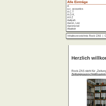
Alle Einträge
A
a.c. acoustics
A.C.T
A.O.K.
A II Z
Aaliyah
Aaron, Lee
Aaronsrod
Abattoir
ABBA
ABC
Inhaltsverzeichnis Rock-ZAS
|
O
ABC Diabolo
Aberfeldy
Abigor
Abomination
Abraxas
Absolute Beginner
Absolute Zero
Abstinence
Abstürzende Brieftauben
Absu
Absurd Minds
Absynthe Minded
Abwärts
Abyss, The
Accept
Accordions Go Crazy
Accüsed
Accu§er
AC/DC
Ace Cats
Ace Lane
Ace Of Base
Acheron
Acid
Acid Mothers Temple