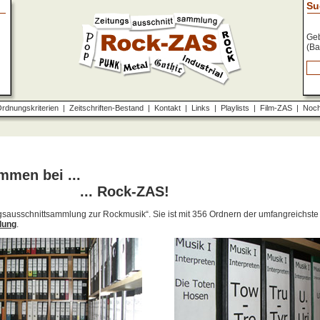
Su
Geb
(Ba
rdnungskriterien
|
Zeitschriften-Bestand
|
Kontakt
|
Links
|
Playlists
|
Film-ZAS
|
Noch