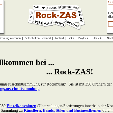
Su
Geb
(Ba
rdnungskriterien
|
Zeitschriften-Bestand
|
Kontakt
|
Links
|
Playlists
|
Film-ZAS
|
Noch