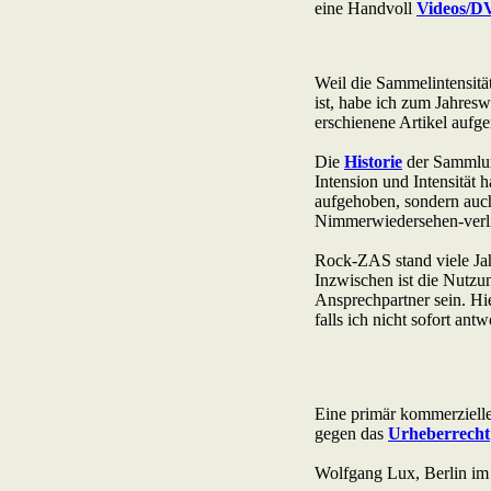
Acid Reign
Across The Border
Act Noir
Adagio
Adams, Bryan
Adams, Oleta
Adams, Ryan
Adamson, Barry
Adaro
Addictive
Adema
Adramelch
Adult
Adversus
ADX
Aemen
Änglagard
Aeronauten, Die
Aerosmith
Ärzte, Die
Aeternus
Afflicted
Afghan Whigs
AFI
Afrocelts
After Dark
After Forever
After Hours
Aftermath [USA: Chicago]
Aftermath [USA: Tuscon]
Afterworld
Agathodaimon
Age Of Chance
Agent Orange
Agent Steel
Agnostic Front
Agony Column