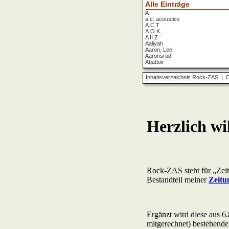
Alle Einträge
A
a.c. acoustics
A.C.T
A.O.K.
A II Z
Aaliyah
Aaron, Lee
Aaronsrod
Abattoir
ABBA
ABC
Inhaltsverzeichnis Rock-ZAS
|
O
ABC Diabolo
Aberfeldy
Abigor
Abomination
Abraxas
Absolute Beginner
Absolute Zero
Abstinence
Abstürzende Brieftauben
Absu
Absurd Minds
Absynthe Minded
Abwärts
Abyss, The
Accept
Accordions Go Crazy
Accüsed
Accu§er
AC/DC
Ace Cats
Ace Lane
Ace Of Base
Acheron
Acid
Acid Mothers Temple