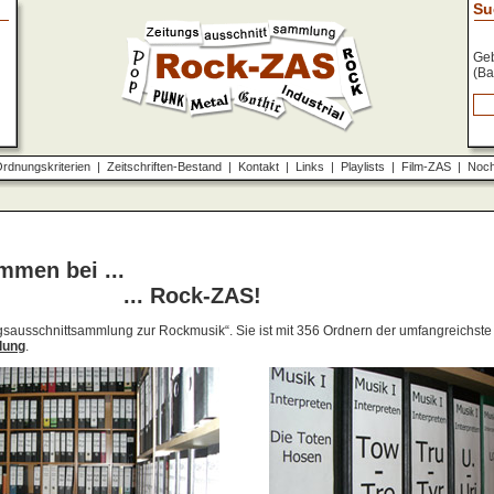
Su
Geb
(Ba
rdnungskriterien
|
Zeitschriften-Bestand
|
Kontakt
|
Links
|
Playlists
|
Film-ZAS
|
Noch