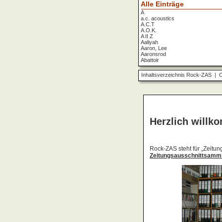
Alle Einträge
A
a.c. acoustics
A.C.T
A.O.K.
A II Z
Aaliyah
Aaron, Lee
Aaronsrod
Abattoir
ABBA
ABC
Inhaltsverzeichnis Rock-ZAS
|
O
ABC Diabolo
Aberfeldy
Abigor
Abomination
Abraxas
Absolute Beginner
Absolute Zero
Abstinence
Abstürzende Brieftauben
Absu
Absurd Minds
Absynthe Minded
Abwärts
Abyss, The
Accept
Accordions Go Crazy
Accüsed
Accu§er
AC/DC
Ace Cats
Ace Lane
Ace Of Base
Acheron
Acid
Acid Mothers Temple