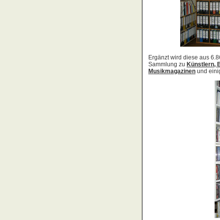
Acid Reign
Across The Border
Act Noir
Adagio
Adams, Bryan
Adams, Oleta
Adams, Ryan
Adamson, Barry
Adaro
Addictive
Adema
Adramelch
Adult
Adversus
ADX
Aemen
Änglagard
Aeronauten, Die
Aerosmith
Ärzte, Die
Aeternus
Afflicted
Afghan Whigs
AFI
Afrocelts
After Dark
After Forever
After Hours
Aftermath [USA: Chicago]
Aftermath [USA: Tuscon]
Afterworld
Agathodaimon
Age Of Chance
Agent Orange
Agent Steel
Agnostic Front
Agony Column