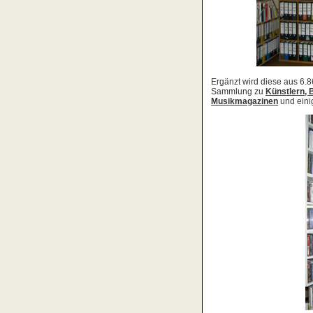
Acid Reign
Across The Border
Act Noir
Adagio
Adams, Bryan
Adams, Oleta
Adams, Ryan
Adamson, Barry
Adaro
Addictive
Adema
Adramelch
Adult
Adversus
ADX
Aemen
Änglagard
Aeronauten, Die
Aerosmith
Ärzte, Die
Aeternus
Afflicted
Afghan Whigs
AFI
Afrocelts
After Dark
After Forever
After Hours
Aftermath [USA: Chicago]
Aftermath [USA: Tuscon]
Afterworld
Agathodaimon
Age Of Chance
Agent Orange
Agent Steel
Agnostic Front
Agony Column