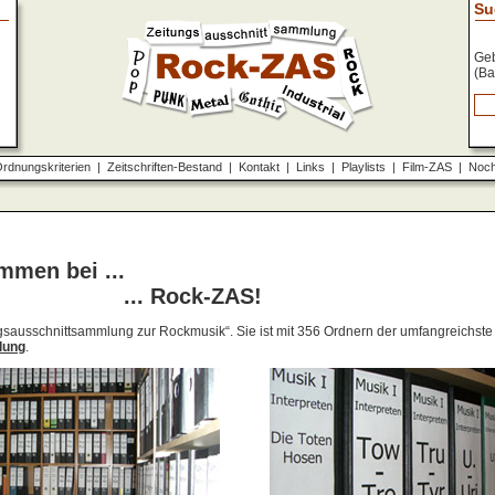
Su
Geb
(Ba
rdnungskriterien
|
Zeitschriften-Bestand
|
Kontakt
|
Links
|
Playlists
|
Film-ZAS
|
Noch