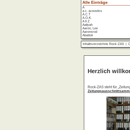
Alle Einträge
A
a.c. acoustics
A.C.T
A.O.K.
A II Z
Aaliyah
Aaron, Lee
Aaronsrod
Abattoir
ABBA
ABC
Inhaltsverzeichnis Rock-ZAS
|
O
ABC Diabolo
Aberfeldy
Abigor
Abomination
Abraxas
Absolute Beginner
Absolute Zero
Abstinence
Abstürzende Brieftauben
Absu
Absurd Minds
Absynthe Minded
Abwärts
Abyss, The
Accept
Accordions Go Crazy
Accüsed
Accu§er
AC/DC
Ace Cats
Ace Lane
Ace Of Base
Acheron
Acid
Acid Mothers Temple