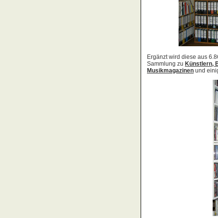
Acid Reign
Across The Border
Act Noir
Adagio
Adams, Bryan
Adams, Oleta
Adams, Ryan
Adamson, Barry
Adaro
Addictive
Adema
Adramelch
Adult
Adversus
ADX
Aemen
Änglagard
Aeronauten, Die
Aerosmith
Ärzte, Die
Aeternus
Afflicted
Afghan Whigs
AFI
Afrocelts
After Dark
After Forever
After Hours
Aftermath [USA: Chicago]
Aftermath [USA: Tuscon]
Afterworld
Agathodaimon
Age Of Chance
Agent Orange
Agent Steel
Agnostic Front
Agony Column