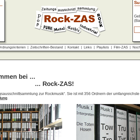
Su
Geb
(Ba
rdnungskriterien
|
Zeitschriften-Bestand
|
Kontakt
|
Links
|
Playlists
|
Film-ZAS
|
Noch