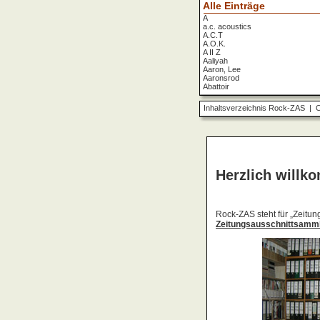
Alle Einträge
A
a.c. acoustics
A.C.T
A.O.K.
A II Z
Aaliyah
Aaron, Lee
Aaronsrod
Abattoir
ABBA
ABC
Inhaltsverzeichnis Rock-ZAS
|
O
ABC Diabolo
Aberfeldy
Abigor
Abomination
Abraxas
Absolute Beginner
Absolute Zero
Abstinence
Abstürzende Brieftauben
Absu
Absurd Minds
Absynthe Minded
Abwärts
Abyss, The
Accept
Accordions Go Crazy
Accüsed
Accu§er
AC/DC
Ace Cats
Ace Lane
Ace Of Base
Acheron
Acid
Acid Mothers Temple