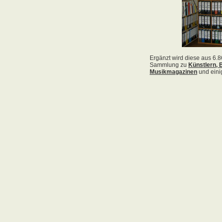
Acid Reign
Across The Border
Act Noir
Adagio
Adams, Bryan
Adams, Oleta
Adams, Ryan
Adamson, Barry
Adaro
Addictive
Adema
Adramelch
Adult
Adversus
ADX
Aemen
Änglagard
Aeronauten, Die
Aerosmith
Ärzte, Die
Aeternus
Afflicted
Afghan Whigs
AFI
Afrocelts
After Dark
After Forever
After Hours
Aftermath [USA: Chicago]
Aftermath [USA: Tuscon]
Afterworld
Agathodaimon
Age Of Chance
Agent Orange
Agent Steel
Agnostic Front
Agony Column