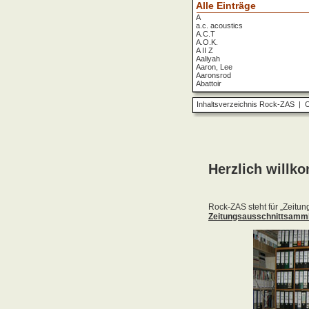
Alle Einträge
A
a.c. acoustics
A.C.T
A.O.K.
A II Z
Aaliyah
Aaron, Lee
Aaronsrod
Abattoir
ABBA
ABC
Inhaltsverzeichnis Rock-ZAS
|
O
ABC Diabolo
Aberfeldy
Abigor
Abomination
Abraxas
Absolute Beginner
Absolute Zero
Abstinence
Abstürzende Brieftauben
Absu
Absurd Minds
Absynthe Minded
Abwärts
Abyss, The
Accept
Accordions Go Crazy
Accüsed
Accu§er
AC/DC
Ace Cats
Ace Lane
Ace Of Base
Acheron
Acid
Acid Mothers Temple