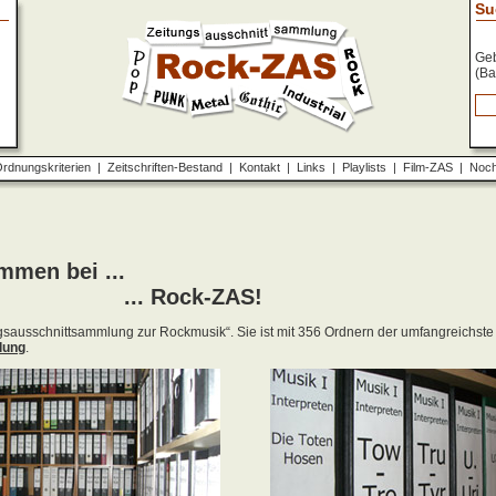
Su
Geb
(Ba
rdnungskriterien
|
Zeitschriften-Bestand
|
Kontakt
|
Links
|
Playlists
|
Film-ZAS
|
Noch