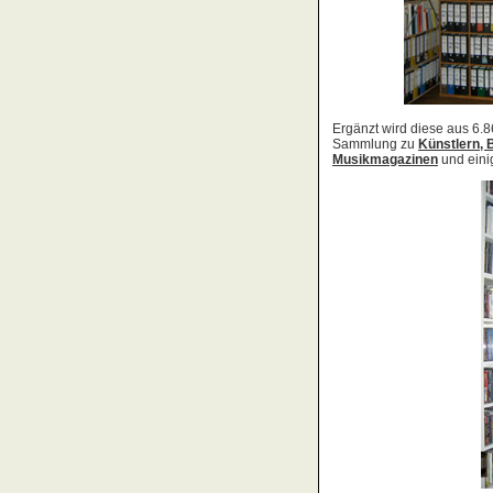
Acid Reign
Across The Border
Act Noir
Adagio
Adams, Bryan
Adams, Oleta
Adams, Ryan
Adamson, Barry
Adaro
Addictive
Adema
Adramelch
Adult
Adversus
ADX
Aemen
Änglagard
Aeronauten, Die
Aerosmith
Ärzte, Die
Aeternus
Afflicted
Afghan Whigs
AFI
Afrocelts
After Dark
After Forever
After Hours
Aftermath [USA: Chicago]
Aftermath [USA: Tuscon]
Afterworld
Agathodaimon
Age Of Chance
Agent Orange
Agent Steel
Agnostic Front
Agony Column