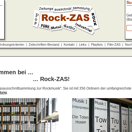
Su
Geb
(Ba
rdnungskriterien
|
Zeitschriften-Bestand
|
Kontakt
|
Links
|
Playlists
|
Film-ZAS
|
Noch