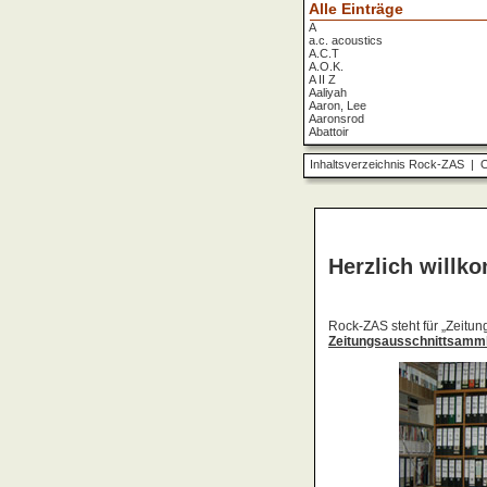
Alle Einträge
A
a.c. acoustics
A.C.T
A.O.K.
A II Z
Aaliyah
Aaron, Lee
Aaronsrod
Abattoir
ABBA
ABC
Inhaltsverzeichnis Rock-ZAS
|
O
ABC Diabolo
Aberfeldy
Abigor
Abomination
Abraxas
Absolute Beginner
Absolute Zero
Abstinence
Abstürzende Brieftauben
Absu
Absurd Minds
Absynthe Minded
Abwärts
Abyss, The
Accept
Accordions Go Crazy
Accüsed
Accu§er
AC/DC
Ace Cats
Ace Lane
Ace Of Base
Acheron
Acid
Acid Mothers Temple