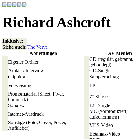
Richard Ashcroft
Inklusive:
Siehe auch:
The Verve
Abheftungen
AV-Medien
CD
(regulär, gebrannt,
Eigener Ordner
gebootlegt)
Artikel / Interview
CD-Single
Clipping
Samplerbeitrag
Verweisung
LP
Promomaterial
(Sheet, Flyer,
7" Single
Gimmick)
Songtext
12" Single
MC
(vorproduziert,
Internet-Ausdruck
aufgenommen)
Sonstige
(Foto, Cover, Poster,
VHS-Video
Aufkleber)
Betamax-Video