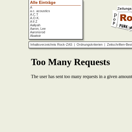
Alle Einträge
A
a.c. acoustics
A.C.T
A.O.K.
A II Z
Aaliyah
Aaron, Lee
Aaronsrod
Abattoir
ABBA
ABC
Inhaltsverzeichnis Rock-ZAS
|
Ordnungskriterien
|
Zeitschriften-Bes
ABC Diabolo
Aberfeldy
Abigor
Abomination
Abraxas
Absolute Beginner
Absolute Zero
Abstinence
Abstürzende Brieftauben
Absu
Absurd Minds
Absynthe Minded
Abwärts
Abyss, The
Accept
Accordions Go Crazy
Accüsed
Accu§er
AC/DC
Ace Cats
Ace Lane
Ace Of Base
Acheron
Acid
Acid Mothers Temple