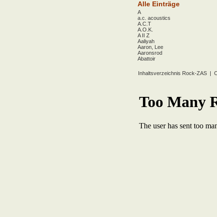
Alle Einträge
A
a.c. acoustics
A.C.T
A.O.K.
A II Z
Aaliyah
Aaron, Lee
Aaronsrod
Abattoir
ABBA
ABC
Inhaltsverzeichnis Rock-ZAS
|
O
ABC Diabolo
Aberfeldy
Abigor
Abomination
Abraxas
Absolute Beginner
Absolute Zero
Abstinence
Abstürzende Brieftauben
Absu
Absurd Minds
Absynthe Minded
Abwärts
Abyss, The
Accept
Accordions Go Crazy
Accüsed
Accu§er
AC/DC
Ace Cats
Ace Lane
Ace Of Base
Acheron
Acid
Acid Mothers Temple