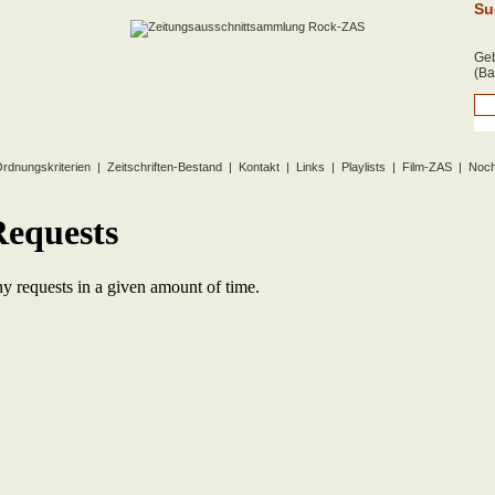
Su
Geb
(Ba
rdnungskriterien
|
Zeitschriften-Bestand
|
Kontakt
|
Links
|
Playlists
|
Film-ZAS
|
Noch